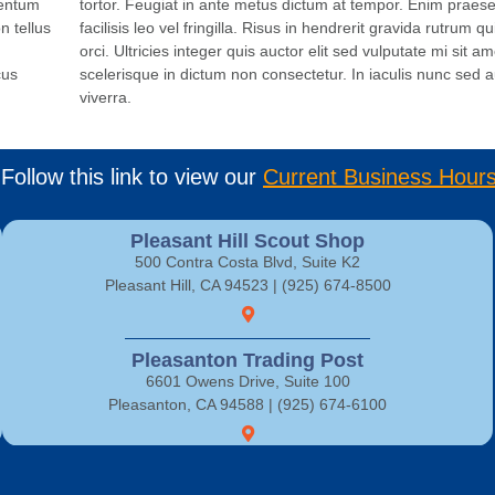
mentum
tortor. Feugiat in ante metus dictum at tempor. Enim prae
n tellus
facilisis leo vel fringilla. Risus in hendrerit gravida rutrum q
orci. Ultricies integer quis auctor elit sed vulputate mi sit ame
cus
scelerisque in dictum non consectetur. In iaculis nunc sed 
viverra.
Follow this link to view our
Current Business Hour
Pleasant Hill Scout Shop
500 Contra Costa Blvd, Suite K2
Pleasant Hill, CA 94523 | (925) 674-8500
Pleasanton Trading Post
6601 Owens Drive, Suite 100
Pleasanton, CA 94588 | (925) 674-6100