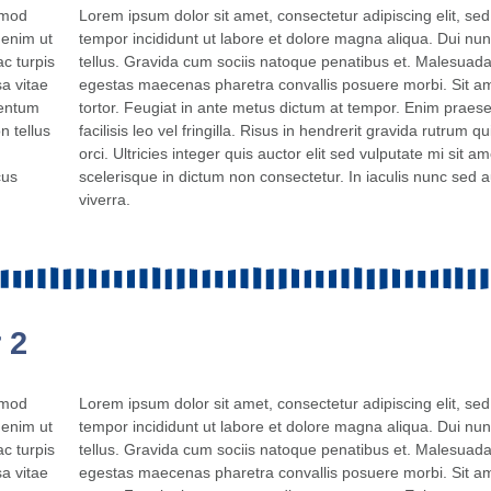
smod
Lorem ipsum dolor sit amet, consectetur adipiscing elit, s
 enim ut
tempor incididunt ut labore et dolore magna aliqua. Dui nun
c turpis
tellus. Gravida cum sociis natoque penatibus et. Malesuada
a vitae
egestas maecenas pharetra convallis posuere morbi. Sit a
mentum
tortor. Feugiat in ante metus dictum at tempor. Enim prae
n tellus
facilisis leo vel fringilla. Risus in hendrerit gravida rutrum q
orci. Ultricies integer quis auctor elit sed vulputate mi sit ame
cus
scelerisque in dictum non consectetur. In iaculis nunc sed 
viverra.
 2
smod
Lorem ipsum dolor sit amet, consectetur adipiscing elit, s
 enim ut
tempor incididunt ut labore et dolore magna aliqua. Dui nun
c turpis
tellus. Gravida cum sociis natoque penatibus et. Malesuada
a vitae
egestas maecenas pharetra convallis posuere morbi. Sit a