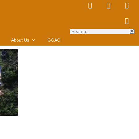
About Us
GGAC