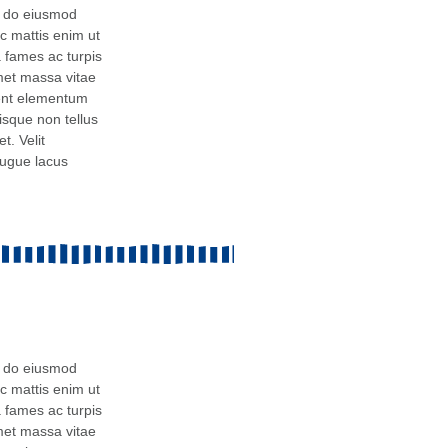
ed do eiusmod
c mattis enim ut
 fames ac turpis
met massa vitae
sent elementum
uisque non tellus
t. Velit
augue lacus
ed do eiusmod
c mattis enim ut
 fames ac turpis
met massa vitae