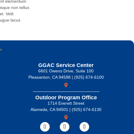
sent elementum
uisque non tellus
t. Velit
augue lacus
s
.
GGAC Service Center
6601 Owens Drive, Suite 100
Pleasanton, CA 94588 | (925) 674-6100
Outdoor Program Office
1714 Everett Street
Alameda, CA 94501 | (925) 674-6130