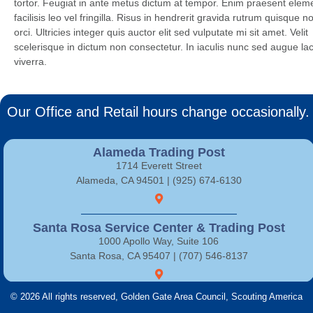
tortor. Feugiat in ante metus dictum at tempor. Enim praesent ele
facilisis leo vel fringilla. Risus in hendrerit gravida rutrum quisque no
orci. Ultricies integer quis auctor elit sed vulputate mi sit amet. Velit
scelerisque in dictum non consectetur. In iaculis nunc sed augue la
viverra.
Our Office and Retail hours change occasionally. 
Alameda Trading Post
1714 Everett Street
Alameda, CA 94501 | (925) 674-6130
Santa Rosa Service Center & Trading Post
1000 Apollo Way, Suite 106
Santa Rosa, CA 95407 | (707) 546-8137
© 2026 All rights reserved, Golden Gate Area Council, Scouting America